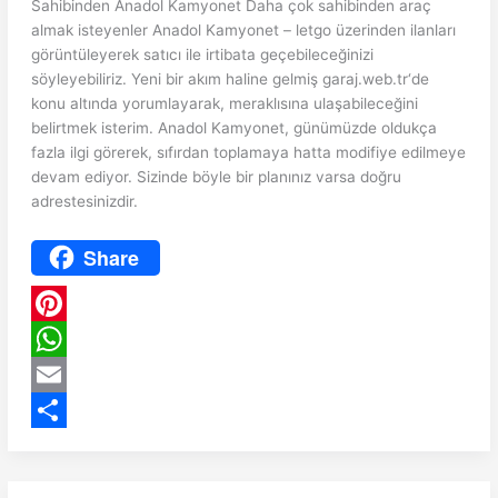
Sahibinden Anadol Kamyonet Daha çok sahibinden araç
almak isteyenler Anadol Kamyonet – letgo üzerinden ilanları
görüntüleyerek satıcı ile irtibata geçebileceğinizi
söyleyebiliriz. Yeni bir akım haline gelmiş garaj.web.tr‘de
konu altında yorumlayarak, meraklısına ulaşabileceğini
belirtmek isterim. Anadol Kamyonet, günümüzde oldukça
fazla ilgi görerek, sıfırdan toplamaya hatta modifiye edilmeye
devam ediyor. Sizinde böyle bir planınız varsa doğru
adrestesinizdir.
Share
P
i
W
n
h
E
t
a
m
S
e
t
a
h