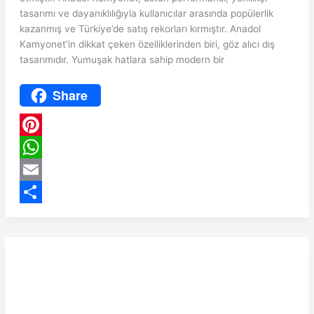
tasarımı ve dayanıklılığıyla kullanıcılar arasında popülerlik
kazanmış ve Türkiye’de satış rekorları kırmıştır. Anadol
Kamyonet’in dikkat çeken özelliklerinden biri, göz alıcı dış
tasarımıdır. Yumuşak hatlara sahip modern bir
Share
P
i
W
n
h
E
t
a
m
S
e
t
a
h
r
s
i
a
e
A
l
r
s
p
e