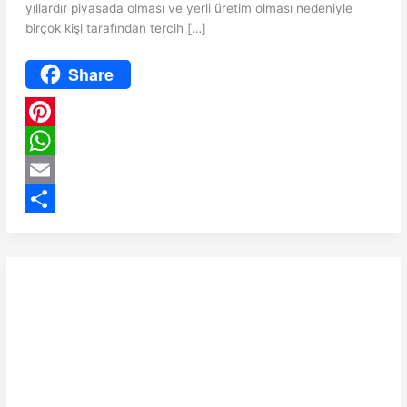
yıllardır piyasada olması ve yerli üretim olması nedeniyle
birçok kişi tarafından tercih […]
Share
P
i
W
n
h
E
t
a
m
S
e
t
a
h
r
s
i
a
e
A
l
r
s
p
e
t
p