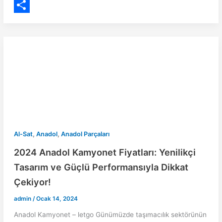
n
h
E
t
a
m
S
e
t
a
h
r
s
i
a
e
A
l
r
s
p
e
t
p
,
,
Al-Sat
Anadol
Anadol Parçaları
2024 Anadol Kamyonet Fiyatları: Yenilikçi
Tasarım ve Güçlü Performansıyla Dikkat
Çekiyor!
admin
/
Ocak 14, 2024
Anadol Kamyonet – letgo Günümüzde taşımacılık sektörünün