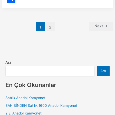
t
a
m
S
e
t
a
h
r
s
i
a
Next
→
1
2
e
A
l
r
s
p
e
t
p
Ara
Ara
En Çok Okunanlar
Satılık Anadol Kamyonet
SAHİBİNDEN Satılık 1600 Anadol Kamyonet
2.El Anadol Kamyonet