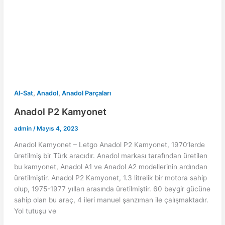
r
s
i
a
e
A
l
r
s
p
e
t
p
,
,
Al-Sat
Anadol
Anadol Parçaları
Anadol P2 Kamyonet
admin
/
Mayıs 4, 2023
Anadol Kamyonet – Letgo Anadol P2 Kamyonet, 1970’lerde
üretilmiş bir Türk aracıdır. Anadol markası tarafından üretilen
bu kamyonet, Anadol A1 ve Anadol A2 modellerinin ardından
üretilmiştir. Anadol P2 Kamyonet, 1.3 litrelik bir motora sahip
olup, 1975-1977 yılları arasında üretilmiştir. 60 beygir gücüne
sahip olan bu araç, 4 ileri manuel şanzıman ile çalışmaktadır.
Yol tutuşu ve