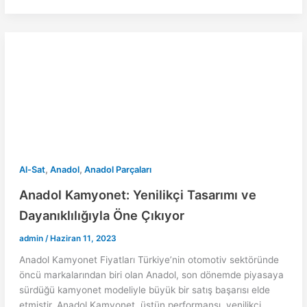
t
a
m
S
e
t
a
h
r
s
i
a
e
A
l
r
s
p
e
t
p
,
,
Al-Sat
Anadol
Anadol Parçaları
Anadol Kamyonet: Yenilikçi Tasarımı ve
Dayanıklılığıyla Öne Çıkıyor
admin
/
Haziran 11, 2023
Anadol Kamyonet Fiyatları Türkiye’nin otomotiv sektöründe
öncü markalarından biri olan Anadol, son dönemde piyasaya
sürdüğü kamyonet modeliyle büyük bir satış başarısı elde
etmiştir. Anadol Kamyonet, üstün performansı, yenilikçi