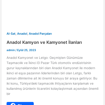
e
A
l
r
s
p
e
t
p
,
,
Al-Sat
Anadol
Anadol Parçaları
Anadol Kamyon ve Kamyonet İlanları
admin
/
Eylül 25, 2023
Anadol Kamyonet ve Letgo: Geçmişten Günümüze
Taşımacılık ve İkinci El Pazar Türk otomotiv endüstrisinin
gurur kaynaklarından biri olan Anadol Kamyonet ile modern
ikinci el eşya pazarının liderlerinden biri olan Letgo, farklı
zaman dilimlerine ait iki önemli konuyu bir araya getiriyor. Bu
iki konu, Türkiye’deki taşımacılık ihtiyaçlarını karşılamak ve
kullanılmış ürünlerin ticaretini kolaylaştırmak açısından önemli
bir