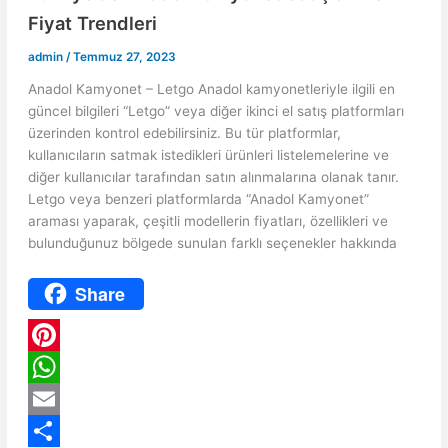
Fiyat Trendleri
admin
/
Temmuz 27, 2023
Anadol Kamyonet – Letgo Anadol kamyonetleriyle ilgili en
güncel bilgileri “Letgo” veya diğer ikinci el satış platformları
üzerinden kontrol edebilirsiniz. Bu tür platformlar,
kullanıcıların satmak istedikleri ürünleri listelemelerine ve
diğer kullanıcılar tarafından satın alınmalarına olanak tanır.
Letgo veya benzeri platformlarda “Anadol Kamyonet”
araması yaparak, çeşitli modellerin fiyatları, özellikleri ve
bulunduğunuz bölgede sunulan farklı seçenekler hakkında
Share
P
i
W
n
h
E