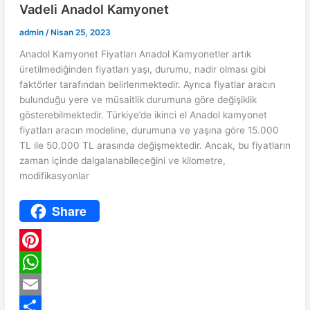
Vadeli Anadol Kamyonet
admin
/
Nisan 25, 2023
Anadol Kamyonet Fiyatları Anadol Kamyonetler artık
üretilmediğinden fiyatları yaşı, durumu, nadir olması gibi
faktörler tarafından belirlenmektedir. Ayrıca fiyatlar aracın
bulunduğu yere ve müsaitlik durumuna göre değişiklik
gösterebilmektedir. Türkiye’de ikinci el Anadol kamyonet
fiyatları aracın modeline, durumuna ve yaşına göre 15.000
TL ile 50.000 TL arasında değişmektedir. Ancak, bu fiyatların
zaman içinde dalgalanabileceğini ve kilometre,
modifikasyonlar
Share
P
i
W
n
h
E