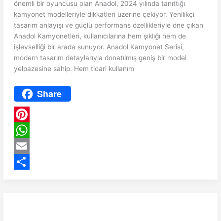
önemli bir oyuncusu olan Anadol, 2024 yılında tanıttığı
kamyonet modelleriyle dikkatleri üzerine çekiyor. Yenilikçi
tasarım anlayışı ve güçlü performans özellikleriyle öne çıkan
Anadol Kamyonetleri, kullanıcılarına hem şıklığı hem de
işlevselliği bir arada sunuyor. Anadol Kamyonet Serisi,
modern tasarım detaylarıyla donatılmış geniş bir model
yelpazesine sahip. Hem ticari kullanım
Share
P
i
W
n
h
E
t
a
m
S
e
t
a
h
r
s
i
a