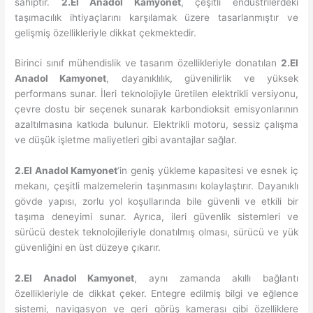
sahiptir.
2.El Anadol Kamyonet
, çeşitli endüstrilerdeki
taşımacılık ihtiyaçlarını karşılamak üzere tasarlanmıştır ve
gelişmiş özellikleriyle dikkat çekmektedir.
Birinci sınıf mühendislik ve tasarım özellikleriyle donatılan
2.El
Anadol Kamyonet
, dayanıklılık, güvenilirlik ve yüksek
performans sunar. İleri teknolojiyle üretilen elektrikli versiyonu,
çevre dostu bir seçenek sunarak karbondioksit emisyonlarının
azaltılmasına katkıda bulunur. Elektrikli motoru, sessiz çalışma
ve düşük işletme maliyetleri gibi avantajlar sağlar.
2.El Anadol Kamyonet
‘in geniş yükleme kapasitesi ve esnek iç
mekanı, çeşitli malzemelerin taşınmasını kolaylaştırır. Dayanıklı
gövde yapısı, zorlu yol koşullarında bile güvenli ve etkili bir
taşıma deneyimi sunar. Ayrıca, ileri güvenlik sistemleri ve
sürücü destek teknolojileriyle donatılmış olması, sürücü ve yük
güvenliğini en üst düzeye çıkarır.
2.El Anadol Kamyonet
, aynı zamanda akıllı bağlantı
özellikleriyle de dikkat çeker. Entegre edilmiş bilgi ve eğlence
sistemi, navigasyon ve geri görüş kamerası gibi özelliklere