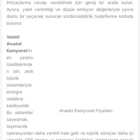
ihtiyaçlarına cevap verebilmek için geniş bir aralık sunar.
Ayrıca, yakıt verimliliği ve düşük emisyon değerleriyle çevre
dostu bir seçenek sunarak sürdürülebilirlik hedeflerine katkıda
bulunur.
Vadeli
Anadol
Kamyonet
‘in
en çarpıcı
özelliklerinde
n biri, akıllı
lojistik
sistemleriyle
entegre
olabilme
kabiliyetidir.
Anadol Kamyonet Fiyatları.
Bu sistemler
sayesinde,
taşımacılık
operasyonları daha verimli hale gelir ve lojistik süreçler daha iyi
yönetilir. GPS izleme ve rotalama özellikleri, işletmelerin gerçek