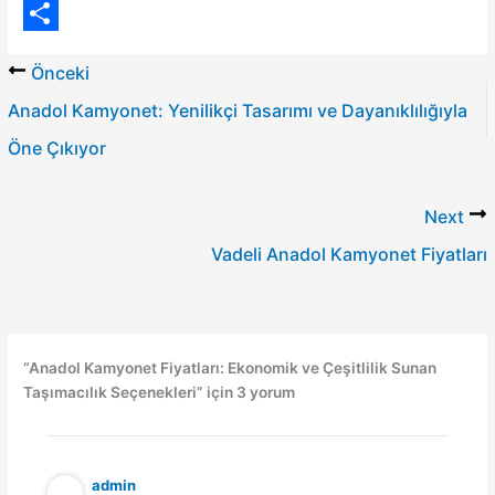
n
h
E
t
a
m
S
Önceki
e
t
a
h
Anadol Kamyonet: Yenilikçi Tasarımı ve Dayanıklılığıyla
r
s
i
a
Öne Çıkıyor
e
A
l
r
s
p
e
Next
t
p
Vadeli Anadol Kamyonet Fiyatları
“Anadol Kamyonet Fiyatları: Ekonomik ve Çeşitlilik Sunan
Taşımacılık Seçenekleri” için 3 yorum
admin