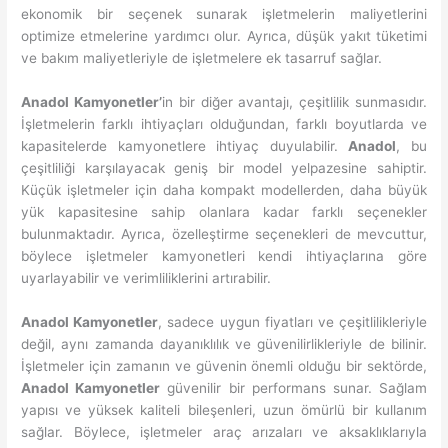
ekonomik bir seçenek sunarak işletmelerin maliyetlerini
optimize etmelerine yardımcı olur. Ayrıca, düşük yakıt tüketimi
ve bakım maliyetleriyle de işletmelere ek tasarruf sağlar.
Anadol Kamyonetler’
in bir diğer avantajı, çeşitlilik sunmasıdır.
İşletmelerin farklı ihtiyaçları olduğundan, farklı boyutlarda ve
kapasitelerde kamyonetlere ihtiyaç duyulabilir.
Anadol
, bu
çeşitliliği karşılayacak geniş bir model yelpazesine sahiptir.
Küçük işletmeler için daha kompakt modellerden, daha büyük
yük kapasitesine sahip olanlara kadar farklı seçenekler
bulunmaktadır. Ayrıca, özelleştirme seçenekleri de mevcuttur,
böylece işletmeler kamyonetleri kendi ihtiyaçlarına göre
uyarlayabilir ve verimliliklerini artırabilir.
Anadol Kamyonetler
, sadece uygun fiyatları ve çeşitlilikleriyle
değil, aynı zamanda dayanıklılık ve güvenilirlikleriyle de bilinir.
İşletmeler için zamanın ve güvenin önemli olduğu bir sektörde,
Anadol Kamyonetler
güvenilir bir performans sunar. Sağlam
yapısı ve yüksek kaliteli bileşenleri, uzun ömürlü bir kullanım
sağlar. Böylece, işletmeler araç arızaları ve aksaklıklarıyla