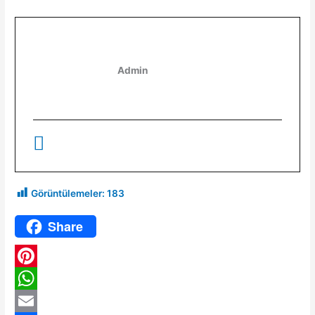
Admin
Görüntülemeler:
183
Share
P
i
W