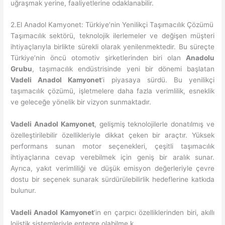
uğraşmak yerine, faaliyetlerine odaklanabilir.
2.El Anadol Kamyonet: Türkiye’nin Yenilikçi Taşımacılık Çözümü
Taşımacılık sektörü, teknolojik ilerlemeler ve değişen müşteri
ihtiyaçlarıyla birlikte sürekli olarak yenilenmektedir. Bu süreçte
Türkiye’nin öncü otomotiv şirketlerinden biri olan
Anadolu
Grubu
, taşımacılık endüstrisinde yeni bir dönemi başlatan
Vadeli Anadol Kamyonet
‘i piyasaya sürdü. Bu yenilikçi
taşımacılık çözümü, işletmelere daha fazla verimlilik, esneklik
ve geleceğe yönelik bir vizyon sunmaktadır.
Vadeli Anadol Kamyonet
, gelişmiş teknolojilerle donatılmış ve
özelleştirilebilir özellikleriyle dikkat çeken bir araçtır. Yüksek
performans sunan motor seçenekleri, çeşitli taşımacılık
ihtiyaçlarına cevap verebilmek için geniş bir aralık sunar.
Ayrıca, yakıt verimliliği ve düşük emisyon değerleriyle çevre
dostu bir seçenek sunarak sürdürülebilirlik hedeflerine katkıda
bulunur.
Vadeli Anadol Kamyonet
‘in en çarpıcı özelliklerinden biri, akıllı
lojistik sistemleriyle entegre olabilme k