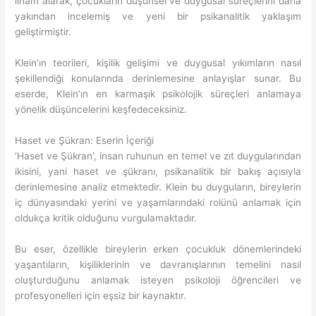
ilham alarak, çocukların düşünsel ve duygusal süreçlerini daha
yakından incelemiş ve yeni bir psikanalitik yaklaşım
geliştirmiştir.
Klein’ın teorileri, kişilik gelişimi ve duygusal yıkımların nasıl
şekillendiği konularında derinlemesine anlayışlar sunar. Bu
eserde, Klein’ın en karmaşık psikolojik süreçleri anlamaya
yönelik düşüncelerini keşfedeceksiniz.
Haset ve Şükran: Eserin İçeriği
‘Haset ve Şükran’, insan ruhunun en temel ve zıt duygularından
ikisini, yani haset ve şükranı, psikanalitik bir bakış açısıyla
derinlemesine analiz etmektedir. Klein bu duyguların, bireylerin
iç dünyasındaki yerini ve yaşamlarındaki rolünü anlamak için
oldukça kritik olduğunu vurgulamaktadır.
Bu eser, özellikle bireylerin erken çocukluk dönemlerindeki
yaşantıların, kişiliklerinin ve davranışlarının temelini nasıl
oluşturduğunu anlamak isteyen psikoloji öğrencileri ve
profesyonelleri için eşsiz bir kaynaktır.