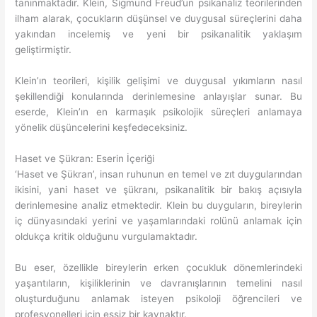
tanınmaktadır. Klein, Sigmund Freud’un psikanaliz teorilerinden
ilham alarak, çocukların düşünsel ve duygusal süreçlerini daha
yakından incelemiş ve yeni bir psikanalitik yaklaşım
geliştirmiştir.
Klein’ın teorileri, kişilik gelişimi ve duygusal yıkımların nasıl
şekillendiği konularında derinlemesine anlayışlar sunar. Bu
eserde, Klein’ın en karmaşık psikolojik süreçleri anlamaya
yönelik düşüncelerini keşfedeceksiniz.
Haset ve Şükran: Eserin İçeriği
‘Haset ve Şükran’, insan ruhunun en temel ve zıt duygularından
ikisini, yani haset ve şükranı, psikanalitik bir bakış açısıyla
derinlemesine analiz etmektedir. Klein bu duyguların, bireylerin
iç dünyasındaki yerini ve yaşamlarındaki rolünü anlamak için
oldukça kritik olduğunu vurgulamaktadır.
Bu eser, özellikle bireylerin erken çocukluk dönemlerindeki
yaşantıların, kişiliklerinin ve davranışlarının temelini nasıl
oluşturduğunu anlamak isteyen psikoloji öğrencileri ve
profesyonelleri için eşsiz bir kaynaktır.