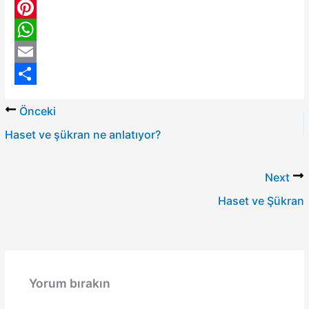
P
i
W
n
h
E
t
a
m
S
Önceki
e
t
a
h
Haset ve şükran ne anlatıyor?
r
s
i
a
e
A
l
r
Next
s
p
e
Haset ve Şükran
t
p
Yorum bırakın