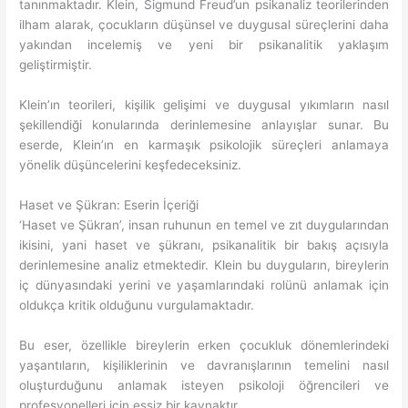
tanınmaktadır. Klein, Sigmund Freud’un psikanaliz teorilerinden
ilham alarak, çocukların düşünsel ve duygusal süreçlerini daha
yakından incelemiş ve yeni bir psikanalitik yaklaşım
geliştirmiştir.
Klein’ın teorileri, kişilik gelişimi ve duygusal yıkımların nasıl
şekillendiği konularında derinlemesine anlayışlar sunar. Bu
eserde, Klein’ın en karmaşık psikolojik süreçleri anlamaya
yönelik düşüncelerini keşfedeceksiniz.
Haset ve Şükran: Eserin İçeriği
‘Haset ve Şükran’, insan ruhunun en temel ve zıt duygularından
ikisini, yani haset ve şükranı, psikanalitik bir bakış açısıyla
derinlemesine analiz etmektedir. Klein bu duyguların, bireylerin
iç dünyasındaki yerini ve yaşamlarındaki rolünü anlamak için
oldukça kritik olduğunu vurgulamaktadır.
Bu eser, özellikle bireylerin erken çocukluk dönemlerindeki
yaşantıların, kişiliklerinin ve davranışlarının temelini nasıl
oluşturduğunu anlamak isteyen psikoloji öğrencileri ve
profesyonelleri için eşsiz bir kaynaktır.